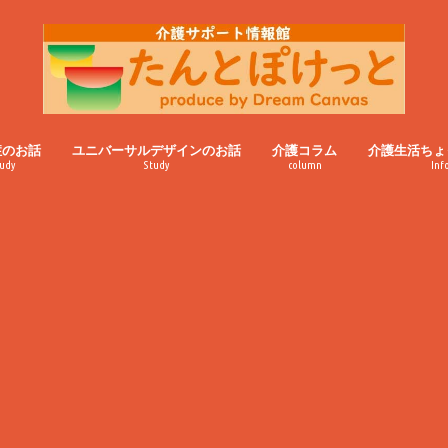
症のお話
ユニバーサルデザインのお話
介護コラム
介護生活ちょ
udy
Study
column
Inf
認知症高齢者のお話
おばあちゃんのつぶやき
雑記帳