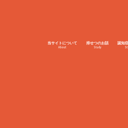
当サイトについて
排せつのお話
認知
About
Study
St