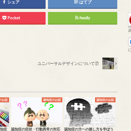
シェア
はてブ
Pocket
feedly
ユニバーサルデザインについて⑦
のお話
認知症のお話
認知症のお話
知症
認知症の症状・行動異常の対応
認知症の方ヘの接し方を学ぼう