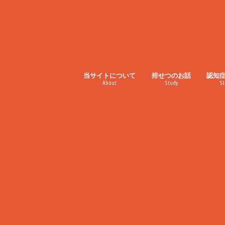
当サイトについて
排せつのお話
認知
About
Study
St