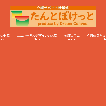
症のお話
ユニバーサルデザインのお話
介護コラム
介護生活ちょ
udy
Study
column
Inf
認知症高齢者のお話
おばあちゃんのつぶやき
雑記帳